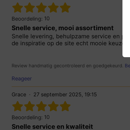
10
Beoordeling:
Snelle service, mooi assortiment
Snelle levering, behulpzame service en pr
de inspiratie op de site echt mooie keuze
Review handmatig gecontroleerd en goedgekeurd.
Be
Reageer
Grace
27 september 2025, 19:15
10
Beoordeling:
Snelle service en kwaliteit