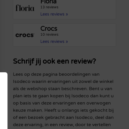
Floria
13 reviews
Lees reviews »
Crocs
10 reviews
Lees reviews »
Schrijf jij ook een review?
Lees op deze pagina beoordelingen van
Isodeco waarin ervaringen uit zowel de winkel
als de webshop staan beschreven. Bent u van
plan iets te gaan kopen bij Isodeco dan kunt u
op basis van deze ervaringen een overwogen
keuze maken. Heeft u onlangs iets gekocht bij
of een bezoek gebracht aan Isodeco, deel dan
deze ervaring, in een review, door te vertellen