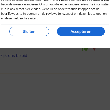
beoordelingen garanderen. Ons privacybeleid en andere relevante informatie
kun je ook direct hier vinden. Gebruik de onderstaande knoppen om de
bedrijfswebsite te openen en de reviews te lezen, of om deze niet te openen
en deze melding te sluiten.
achtig assortiment wandbekleding. Dankzij
Sluiten
Accepteren
s kunnen maken. Zeker een aanrader!
0
0
kijk ons beleid