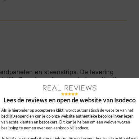
ndpanelen en steenstrips. De levering
elijk. Zeer tevreden over het resultaat!
0
0
Lees de reviews en open de website van Isodeco
kijk ons beleid
Als je hieronder op accepteren klikt, wordt automatisch de website van het
bedrijf geopend en kun je op onze website authentieke beoordelingen lezen
van echte klanten en bezoekers. Dit kan je helpen om een weloverwogen
beslissing te nemen over een aankoop bij Isodeco.
Je kunt op onze website meer informatie vinden over hoe we de echtheid van