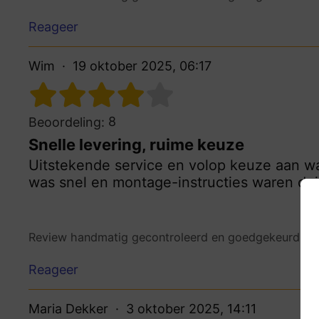
Reageer
Wim
19 oktober 2025, 06:17
8
Beoordeling:
Snelle levering, ruime keuze
Uitstekende service en volop keuze aan wa
was snel en montage-instructies waren duid
Review handmatig gecontroleerd en goedgekeurd.
Be
Reageer
Maria Dekker
3 oktober 2025, 14:11