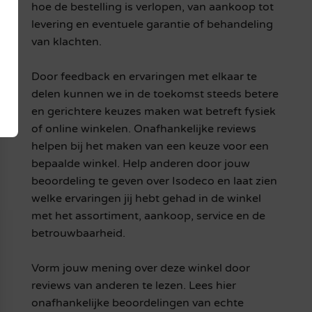
hoe de bestelling is verlopen, van aankoop tot
levering en eventuele garantie of behandeling
van klachten.
Door feedback en ervaringen met elkaar te
delen kunnen we in de toekomst steeds betere
en gerichtere keuzes maken wat betreft fysiek
of online winkelen. Onafhankelijke reviews
helpen bij het maken van een keuze voor een
bepaalde winkel. Help anderen door jouw
beoordeling te geven over Isodeco en laat zien
welke ervaringen jij hebt gehad in de winkel
met het assortiment, aankoop, service en de
betrouwbaarheid.
Vorm jouw mening over deze winkel door
reviews van anderen te lezen. Lees hier
onafhankelijke beoordelingen van echte