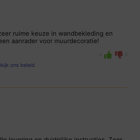
, zeer ruime keuze in wandbekleding en
 een aanrader voor muurdecoratie!
0
0
kijk ons beleid
le levering en duidelijke instructies. Zeer