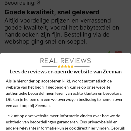
8
Beoordeling:
Goede kwaliteit, snel geleverd
Altijd voordelige prijzen en verrassend
goede kwaliteit, vooral het babytextiel en
handdoeken zijn fijn. Bestelling via de
webshop ging snel en soepel.
0
0
Review handmatig gecontroleerd en goedgekeurd.
Lees de reviews en open de website van Zeeman
Bekijk ons beleid
Als je hieronder op accepteren klikt, wordt automatisch de
Reageer
website van het bedrijf geopend en kun je op onze website
authentieke beoordelingen lezen van echte klanten en bezoekers.
Dit kan je helpen om een weloverwogen beslissing te nemen over
tijmen
6 april 2021, 14:31
een aankoop bij Zeeman.
Je kunt op onze website meer informatie vinden over hoe we de
echtheid van beoordelingen garanderen. Ons privacybeleid en
10
Beoordeling:
andere relevante informatie kun je ook direct hier vinden. Gebruik