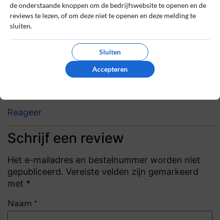
prijs/kwaliteit onovertroffen
de onderstaande knoppen om de bedrijfswebsite te openen en de
ik koop vaker producten bij Zeeman en het
reviews te lezen, of om deze niet te openen en deze melding te
sluiten.
valt mij vaak op dat de prijs kwaliteit
verhouding dik in orde is!
Sluiten
0
0
Accepteren
Review handmatig gecontroleerd en goedgekeurd.
Bekijk ons beleid
Reageer
Schrijf een review
Het e-mailadres en bestelnummer worden niet
gepubliceerd. Vereiste velden zijn gemarkeerd
met *
Naam
*