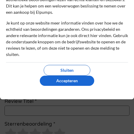
Het e-mailadres en bestelnummer worden niet
Dit kan je helpen om een weloverwogen beslissing te nemen over
een aankoop bij Elpumps.
gepubliceerd. Vereiste velden zijn gemarkeerd
met *
Je kunt op onze website meer informatie vinden over hoe we de
echtheid van beoordelingen garanderen. Ons privacybeleid en
Naam
*
andere relevante informatie kun je ook direct hier vinden. Gebruik
de onderstaande knoppen om de bedrijfswebsite te openen en de
reviews te lezen, of om deze niet te openen en deze melding te
sluiten.
E-mail
*
Sluiten
Bestelnummer
Accepteren
Review Titel *
Sterrenbeoordeling *