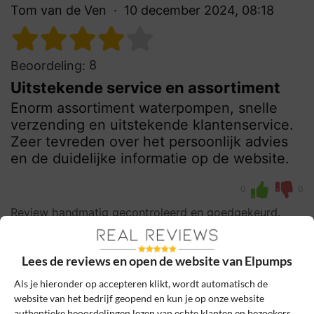
Tom van de Ven
10 december 2024, 08:18
8
Beoordeling:
Uitstekende service en assortiment
Enorm assortiment waterpompen, snelle
verzending en uitstekende klantenservice.
Zeer tevreden over het persoonlijk advies
en de duidelijke informatie op de website.
0
0
Review handmatig gecontroleerd en goedgekeurd.
Bekijk ons beleid
Lees de reviews en open de website van Elpumps
Reageer
Als je hieronder op accepteren klikt, wordt automatisch de
Schrijf een review
website van het bedrijf geopend en kun je op onze website
authentieke beoordelingen lezen van echte klanten en bezoekers.