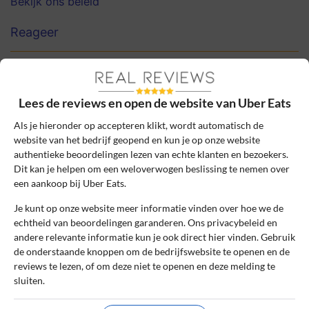
Bekijk ons beleid
Reageer
Mila Veldman
4 december 2024, 16:53
Lees de reviews en open de website van Uber Eats
8
Beoordeling:
Als je hieronder op accepteren klikt, wordt automatisch de
website van het bedrijf geopend en kun je op onze website
Snel en gemakkelijk bestellen
authentieke beoordelingen lezen van echte klanten en bezoekers.
Handig in gebruik, veel keuze aan
Dit kan je helpen om een weloverwogen beslissing te nemen over
gerechten en het realtime volgen van je
een aankoop bij Uber Eats.
bestelling werkt perfect. Echt een aanrader
Je kunt op onze website meer informatie vinden over hoe we de
voor snelle en gemakkelijke maaltijden.
echtheid van beoordelingen garanderen. Ons privacybeleid en
andere relevante informatie kun je ook direct hier vinden. Gebruik
0
0
de onderstaande knoppen om de bedrijfswebsite te openen en de
reviews te lezen, of om deze niet te openen en deze melding te
Review handmatig gecontroleerd en goedgekeurd.
sluiten.
Bekijk ons beleid