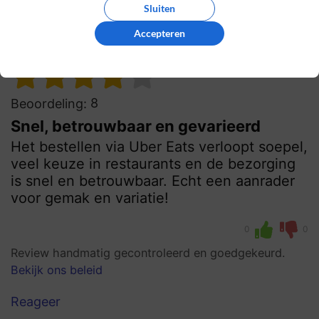
Reageer
Sluiten
Accepteren
Theo
26 oktober 2024, 06:20
8
Beoordeling:
Snel, betrouwbaar en gevarieerd
Het bestellen via Uber Eats verloopt soepel,
veel keuze in restaurants en de bezorging
is snel en betrouwbaar. Echt een aanrader
voor gemak en variatie!
0
0
Review handmatig gecontroleerd en goedgekeurd.
Bekijk ons beleid
Reageer