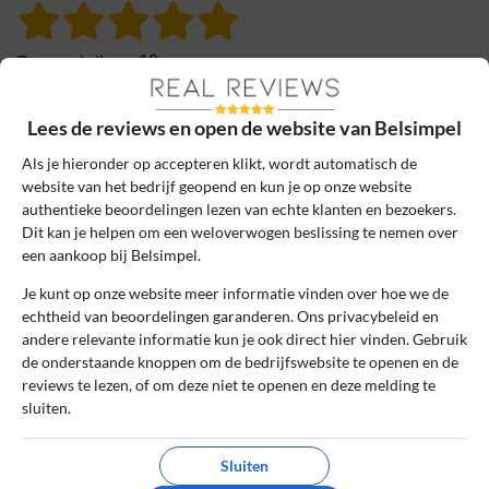
10
Beoordeling:
Geweldig
Lees de reviews en open de website van Belsimpel
Ik ben al een tijd klant bij belsimpel en het
heeft alle rompslomp rond telefoonzaken
Als je hieronder op accepteren klikt, wordt automatisch de
helemaal weggenomen. Ze sturen
website van het bedrijf geopend en kun je op onze website
uitgebreide mails om je in iedere stap te
authentieke beoordelingen lezen van echte klanten en bezoekers.
begeleiden zodat je elke zoveel jaar weer
Dit kan je helpen om een weloverwogen beslissing te nemen over
een aankoop bij Belsimpel.
met een verse telefoon en een verscherpt
abonnement verder kunt. Top!
Je kunt op onze website meer informatie vinden over hoe we de
echtheid van beoordelingen garanderen. Ons privacybeleid en
0
0
andere relevante informatie kun je ook direct hier vinden. Gebruik
de onderstaande knoppen om de bedrijfswebsite te openen en de
Review handmatig gecontroleerd en goedgekeurd.
reviews te lezen, of om deze niet te openen en deze melding te
Bekijk ons beleid
sluiten.
Reageer
Sluiten